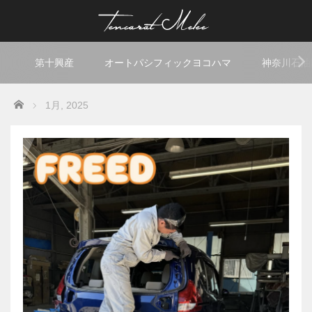
第十興産
オートパシフィックヨコハマ
神奈川石油
Home
1月, 2025